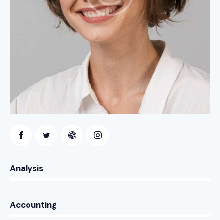
0%
Analysis
0%
Accounting