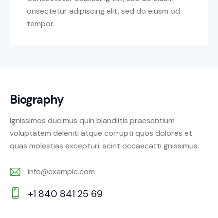
onsectetur adipiscing elit, sed do eiusm od
tempor.
Biography
Ignissimos ducimus quin blandiitis praesentium
voluptatem deleniti atque corrupti quos dolores et
quas molestias excepturi. scint occaecatti gnissimus.
info@example.com
E-
+1 840 841 25 69
m
Ph
ail: