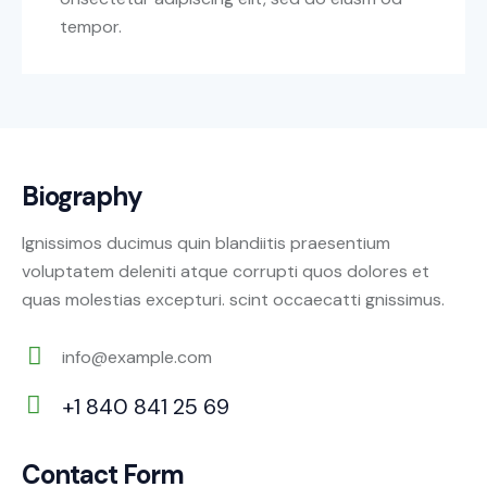
tempor.
Biography
Ignissimos ducimus quin blandiitis praesentium
voluptatem deleniti atque corrupti quos dolores et
quas molestias excepturi. scint occaecatti gnissimus.
info@example.com
E-
+1 840 841 25 69
m
Ph
ail:
on
Contact Form